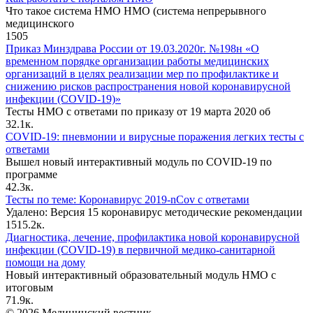
Что такое система НМО НМО (система непрерывного
медицинского
1
505
Приказ Минздрава России от 19.03.2020г. №198н «О
временном порядке организации работы медицинских
организаций в целях реализации мер по профилактике и
снижению рисков распространения новой коронавирусной
инфекции (COVID-19)»
Тесты НМО с ответами по приказу от 19 марта 2020 об
3
2.1к.
COVID-19: пневмонии и вирусные поражения легких тесты с
ответами
Вышел новый интерактивный модуль по COVID-19 по
программе
4
2.3к.
Тесты по теме: Коронавирус 2019-nCov с ответами
Удалено: Версия 15 коронавирус методические рекомендации
15
15.2к.
Диагностика, лечение, профилактика новой коронавирусной
инфекции (COVID-19) в первичной медико-санитарной
помощи на дому
Новый интерактивный образовательный модуль НМО с
итоговым
7
1.9к.
© 2026 Медицинский вестник