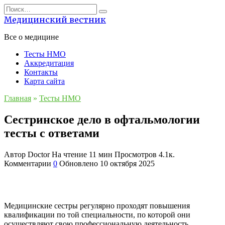
Перейти
Search
к
for:
Медицинский вестник
содержанию
Все о медицине
Тесты НМО
Аккредитация
Контакты
Карта сайта
Главная
»
Тесты НМО
Сестринское дело в офтальмологии
тесты с ответами
Автор
Doctor
На чтение
11 мин
Просмотров
4.1к.
Комментарии
0
Обновлено
10 октября 2025
Медицинские сестры регулярно проходят повышения
квалификации по той специальности, по которой они
осуществляют свою профессиональную деятельность.