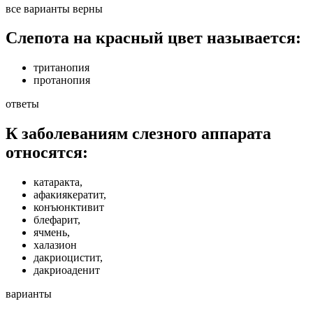
все варианты верны
Слепота на красный цвет называется:
тританопия
протанопия
ответы
К заболеваниям слезного аппарата
относятся:
катаракта,
афакиякератит,
конъюнктивит
блефарит,
ячмень,
халазион
дакриоцистит,
дакриоаденит
варианты