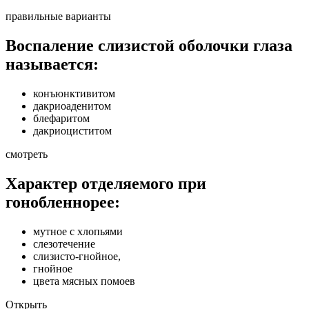
правильные варианты
Воспаление слизистой оболочки глаза
называется:
конъюнктивитом
дакриоаденитом
блефаритом
дакриоциститом
смотреть
Характер отделяемого при
гонобленнорее:
мутное с хлопьями
слезотечение
слизисто-гнойное,
гнойное
цвета мясных помоев
Открыть