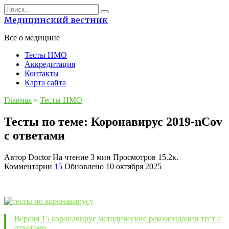
Перейти
Search
к
for:
Медицинский вестник
содержанию
Все о медицине
Тесты НМО
Аккредитация
Контакты
Карта сайта
Главная
»
Тесты НМО
Тесты по теме: Коронавирус 2019-nCov
с ответами
Автор
Doctor
На чтение
3 мин
Просмотров
15.2к.
Комментарии
15
Обновлено
10 октября 2025
Удалено:
Версия 15 коронавирус методические рекомендации тест с
ответами