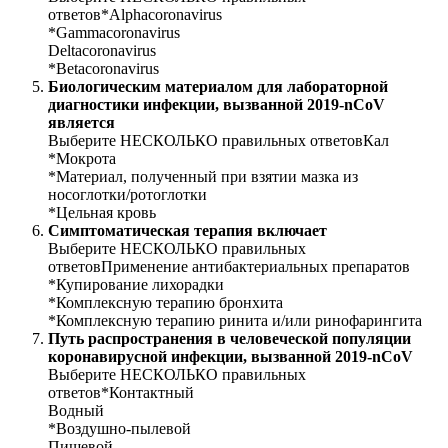
ответов*Alphacoronavirus
*Gammacoronavirus
Deltacoronavirus
*Betacoronavirus
Биологическим материалом для лабораторной
диагностики инфекции,
вызванной 2019-nCoV
является
Выберите НЕСКОЛЬКО правильных ответовКал
*Мокрота
*Материал, полученный при взятии мазка из
носоглотки/ротоглотки
*Цельная кровь
Симптоматическая терапия включает
Выберите НЕСКОЛЬКО правильных
ответовПрименение антибактериальных препаратов
*Купирование лихорадки
*Комплексную терапию бронхита
*Комплексную терапию ринита и/или ринофарингита
Путь распространения в человеческой популяции
коронавирусной инфекции, вызванной 2019-nCoV
Выберите НЕСКОЛЬКО правильных
ответов*Контактный
Водный
*Воздушно-пылевой
Пищевой