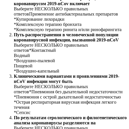
коронавирусом 2019-nCov включает
Выберите НЕСКОЛЬКО правильных
ответовПрименение антибактериальных препаратов
*Купирование лихорадки
*Комплексную терапию бронхита
*Комплексную терапию ринита и/или ринофарингита
Путь распространения в человеческой популяции
коронавирусной инфекции, вызванной 2019-nCoV
Выберите НЕСКОЛЬКО правильных
ответов*Контактный
Водный
*Воздушно-пылевой
Пищевой
*Воздушно-капельный
Клиническими вариантами и проявлениями 2019-
nCoV инфекции могут быть
Выберите НЕСКОЛЬКО правильных
ответов*Пневмония без дыхательной недостаточности
*Пневмония с острой дыхательной недостаточностью
*Острая респираторная вирусная инфекция легкого
течения
*Сепсис
По результатам серологического и филогенетического
анализа коронавирусы разделяются на
Выберите НЕСКОЛЬКО правильных