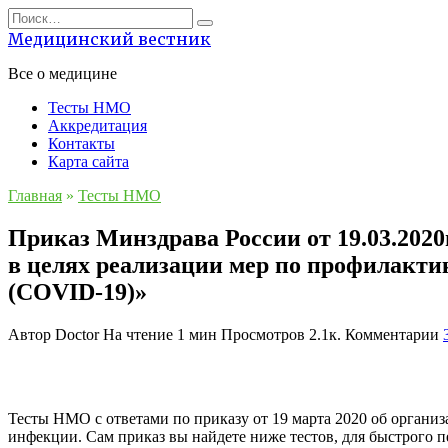
Перейти
Search
к
for:
Медицинский вестник
содержанию
Все о медицине
Тесты НМО
Аккредитация
Контакты
Карта сайта
Главная
»
Тесты НМО
Приказ Минздрава России от 19.03.202
в целях реализации мер по профилакт
(COVID-19)»
Автор
Doctor
На чтение
1 мин
Просмотров
2.1к.
Комментарии
Тесты НМО с ответами по приказу от 19 марта 2020 об орган
инфекции. Сам приказ вы найдете ниже тестов, для быстрого 