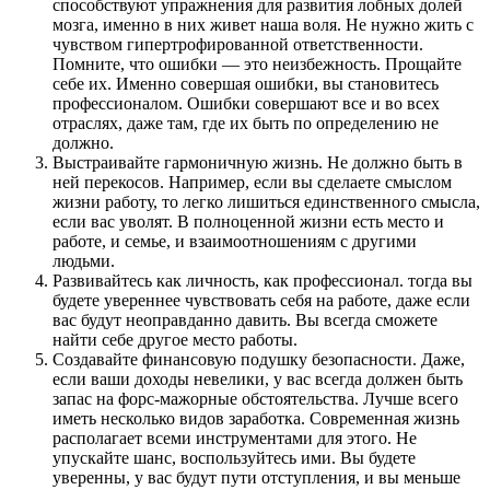
способствуют упражнения для развития лобных долей
мозга, именно в них живет наша воля. Не нужно жить с
чувством гипертрофированной ответственности.
Помните, что ошибки — это неизбежность. Прощайте
себе их. Именно совершая ошибки, вы становитесь
профессионалом. Ошибки совершают все и во всех
отраслях, даже там, где их быть по определению не
должно.
Выстраивайте гармоничную жизнь. Не должно быть в
ней перекосов. Например, если вы сделаете смыслом
жизни работу, то легко лишиться единственного смысла,
если вас уволят. В полноценной жизни есть место и
работе, и семье, и взаимоотношениям с другими
людьми.
Развивайтесь как личность, как профессионал. тогда вы
будете увереннее чувствовать себя на работе, даже если
вас будут неоправданно давить. Вы всегда сможете
найти себе другое место работы.
Создавайте финансовую подушку безопасности. Даже,
если ваши доходы невелики, у вас всегда должен быть
запас на форс-мажорные обстоятельства. Лучше всего
иметь несколько видов заработка. Современная жизнь
располагает всеми инструментами для этого. Не
упускайте шанс, воспользуйтесь ими. Вы будете
уверенны, у вас будут пути отступления, и вы меньше