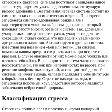
стрессовых факторов, сигналы поступают с миндалевидное
тело, оттуда идут импульсы надпочичникам, стимулируя
выброс адреналина. Вегетативная нервная система состоит из
симпатических и парасипатических отделов. При стрессе
запускается симпато-адреналовая реакция. Она
характеризуется мощным выбросом адреналина, который
изменяет работу многих органов и систем. Так, адреналин
учащает дыхание, расширяет зрачки, учащает сердечные
сокращения, сужает сосуды, что приводит к увеличению
артериального давления. Активизируется древняя система,
известная под названием «Бей или Беги». Эта система
помогала нашим предкам сохранять жизнь при встрече с
врагами. В случае опасности от них можно было убежать или
отстоять себя в бою. В наши дни эта система часто становится
несостоятельной, так как при неприятностях на работе, при
решении конфликтных ситуаций, активация этой древней
системы не имеет выхода, человек подавляет в себе импульсы
к борьбе или к бегству. Стресс не находит выхода, и
запускается порочный круг, следствием которого являются
заболевания нейрогенной природы.
Классификация стресса
Стресс как понятие ввел в практику и изучал канадский