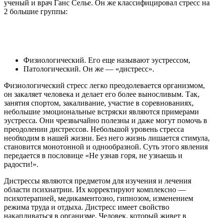
ученый и врач Ганс Селье. Он же классифицировал стресс на
2 большие группы:
Физиологический. Его еще называют эустрессом,
Патологический. Он же — «дистресс».
Физиологический стресс легко преодолевается организмом,
он закаляет человека и делает его более выносливым. Так,
занятия спортом, закаливание, участие в соревнованиях,
небольшие эмоциональные встряски являются примерами
эустресса. Они чрезвычайно полезны и даже могут помочь в
преодолении дистрессов. Небольшой уровень стресса
необходим в нашей жизни. Без него жизнь лишается стимула,
становится монотонной и однообразной. Суть этого явления
передается в пословице «Не узнав горя, не узнаешь и
радости!».
Дистрессы являются предметом для изучения и лечения
области психиатрии. Их корректируют комплексно —
психотерапией, медикаментозно, гипнозом, изменением
режима труда и отдыха. Дистресс имеет свойство
накапливаться в организме. Человек, который живет в