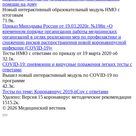
помощи на дому
Новый интерактивный образовательный модуль НМО с
итоговым
7
1.9к.
Приказ Минздрава России от 19.03.2020г. №198н «О
временном порядке организации работы медицинских
организаций в целях реализации мер по профилактике и
снижению рисков распространения новой коронавирусной
инфекции (COVID-19)»
Тесты НМО с ответами по приказу от 19 марта 2020 об
3
2.1к.
COVID-19: пневмонии и вирусные поражения легких тесты с
ответами
Вышел новый интерактивный модуль по COVID-19 по
программе
4
2.3к.
Тесты по теме: Коронавирус 2019-nCov с ответами
Удалено: Версия 15 коронавирус методические рекомендации
15
15.2к.
© 2026 Медицинский вестник