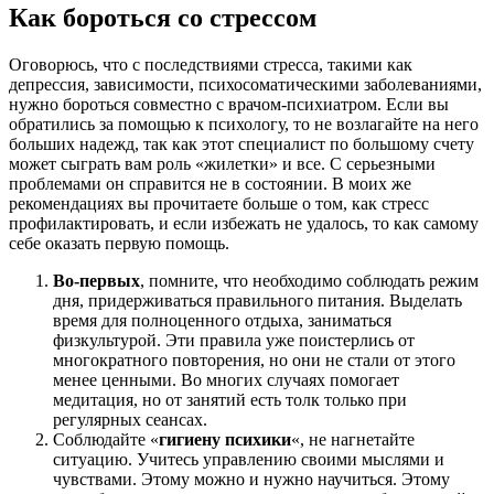
Как бороться со стрессом
Оговорюсь, что с последствиями стресса, такими как
депрессия, зависимости, психосоматическими заболеваниями,
нужно бороться совместно с врачом-психиатром. Если вы
обратились за помощью к психологу, то не возлагайте на него
больших надежд, так как этот специалист по большому счету
может сыграть вам роль «жилетки» и все. С серьезными
проблемами он справится не в состоянии. В моих же
рекомендациях вы прочитаете больше о том, как стресс
профилактировать, и если избежать не удалось, то как самому
себе оказать первую помощь.
Во-первых
, помните, что необходимо соблюдать режим
дня, придерживаться правильного питания. Выделать
время для полноценного отдыха, заниматься
физкультурой. Эти правила уже поистерлись от
многократного повторения, но они не стали от этого
менее ценными. Во многих случаях помогает
медитация, но от занятий есть толк только при
регулярных сеансах.
Соблюдайте «
гигиену психики
«, не нагнетайте
ситуацию. Учитесь управлению своими мыслями и
чувствами. Этому можно и нужно научиться. Этому