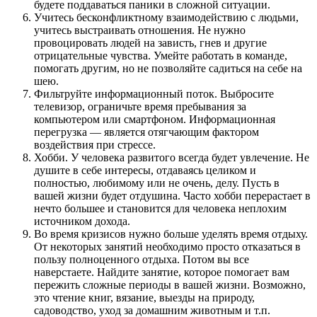
будете поддаваться паники в сложной ситуации.
Учитесь бесконфликтному взаимодействию с людьми,
учитесь выстраивать отношения. Не нужно
провоцировать людей на зависть, гнев и другие
отрицательные чувства. Умейте работать в команде,
помогать другим, но не позволяйте садиться на себе на
шею.
Фильтруйте информационный поток. Выбросите
телевизор, ограничьте время пребывания за
компьютером или смартфоном. Информационная
перегрузка — является отягчающим фактором
воздействия при стрессе.
Хобби. У человека развитого всегда будет увлечение. Не
душите в себе интересы, отдаваясь целиком и
полностью, любимому или не очень, делу. Пусть в
вашей жизни будет отдушина. Часто хобби перерастает в
нечто большее и становится для человека неплохим
источником дохода.
Во время кризисов нужно больше уделять время отдыху.
От некоторых занятий необходимо просто отказаться в
пользу полноценного отдыха. Потом вы все
наверстаете. Найдите занятие, которое помогает вам
пережить сложные периоды в вашей жизни. Возможно,
это чтение книг, вязание, выезды на природу,
садоводство, уход за домашним животным и т.п.