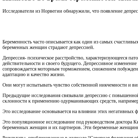
Исследователи из Норвегии обнаружили, что появление депресс
Беременность часто описывается как один из самых счастливы
беременных женщин страдают депрессией.
Депрессия- психическое расстройство, характеризующееся па
действительности и своего будущего. Депрессивное изменение
сопровождается моторным торможением, снижением побуждени
адаптацию и качество жизни.
Они могут испытывать чувство собственной никчемности и вин
Предыдущие исследования связывали депрессию с повышенной 
склонности к применению одурманивающих средств, например, т
Это исследование основывается на влиянии этих негативных ф
Это популяционное исследование под руководством доктора Ки
беременных женщин и их партнеров. Эти беременные женщины 
Результаты, опубликованные в журнале “Северная федерация о