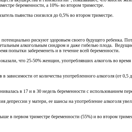
местре беременности, а 10%- во втором триместре.
атель пьянства снизился до 0,5% во втором триместре.
, потенциально рискуют здоровьем своего будущего ребенка. По
етальным алкогольным синдром и даже гибелью плода. Ведущие 
емя попытки забеременеть и в течение всей беременности.
показали, что 25-50% женщин, употреблявших алкоголь во время
 зависимости от количества употребленного алкоголя (от 0,5 до 
валась в 17 и в 30 недель беременности с использованием переч
я депрессии у матери, ее шансы на употребление алкоголя увели
ыше в первом триместре беременности (55%) и во втором тримес