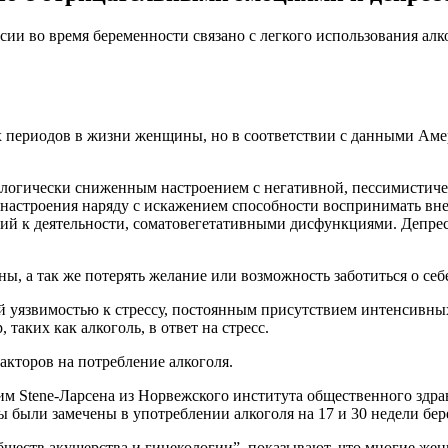
ии во время беременности связано с легкого использования алко
х периодов в жизни женщины, но в соответствии с данными Аме
тологически сниженным настроением с негативной, пессимистиче
 настроения наряду с искажением способности воспринимать вн
й к деятельности, соматовегетативными дисфункциями. Депрес
ы, а так же потерять желание или возможность заботиться о се
уязвимостью к стрессу, постоянным присутствием интенсивных
аких как алкоголь, в ответ на стресс.
акторов на потребление алкоголя.
м Stene-Ларсена из Норвежского института общественного здрав
были замечены в употреблении алкоголя на 17 и 30 недели бер
бществ акушерства и гинекологии”, показывают, что многие же