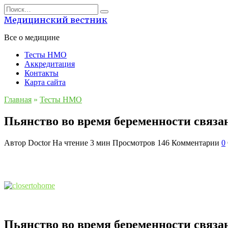
Перейти
Search
к
for:
Медицинский вестник
содержанию
Все о медицине
Тесты НМО
Аккредитация
Контакты
Карта сайта
Главная
»
Тесты НМО
Пьянство во время беременности связа
Автор
Doctor
На чтение
3 мин
Просмотров
146
Комментарии
0
Пьянство во время беременности связа