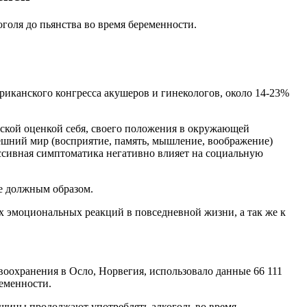
голя до пьянства во время беременности.
риканского конгресса акушеров и гинекологов, около 14-23%
ской оценкой себя, своего положения в окружающей
ешний мир (восприятие, память, мышление, воображение)
сивная симптоматика негативно влияет на социальную
бе должным образом.
 эмоциональных реакций в повседневной жизни, а так же к
оохранения в Осло, Норвегия, использовало данные 66 111
еменности.
нщины продолжают употреблять алкоголь во время