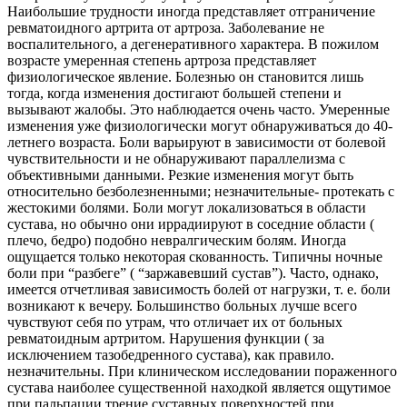
Наибольшие трудности иногда представляет отграничение
ревматоидного артрита от артроза. Заболевание не
воспалительного, а дегенеративного характера. В пожилом
возрасте умеренная степень артроза представляет
физиологическое явление. Болезнью он становится лишь
тогда, когда изменения достигают большей степени и
вызывают жалобы. Это наблюдается очень часто. Умеренные
изменения уже физиологически могут обнаруживаться до 40-
летнего возраста. Боли варьируют в зависимости от болевой
чувствительности и не обнаруживают параллелизма с
объективными данными. Резкие изменения могут быть
относительно безболезненными; незначительные- протекать с
жестокими болями. Боли могут локализоваться в области
сустава, но обычно они иррадиируют в соседние области (
плечо, бедро) подобно невралгическим болям. Иногда
ощущается только некоторая скованность. Типичны ночные
боли при “разбеге” ( “заржавевший сустав”). Часто, однако,
имеется отчетливая зависимость болей от нагрузки, т. е. боли
возникают к вечеру. Большинство больных лучше всего
чувствуют себя по утрам, что отличает их от больных
ревматоидным артритом. Нарушения функции ( за
исключением тазобедренного сустава), как правило.
незначительны. При клиническом исследовании пораженного
сустава наиболее существенной находкой является ощутимое
при пальпации трение суставных поверхностей при