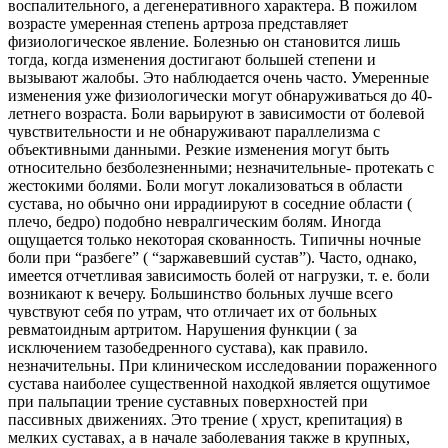
воспалительного, а дегенеративного характера. В пожилом
возрасте умеренная степень артроза представляет
физиологическое явление. Болезнью он становится лишь
тогда, когда изменения достигают большей степени и
вызывают жалобы. Это наблюдается очень часто. Умеренные
изменения уже физиологически могут обнаруживаться до 40-
летнего возраста. Боли варьируют в зависимости от болевой
чувствительности и не обнаруживают параллелизма с
объективными данными. Резкие изменения могут быть
относительно безболезненными; незначительные- протекать с
жестокими болями. Боли могут локализоваться в области
сустава, но обычно они иррадиируют в соседние области (
плечо, бедро) подобно невралгическим болям. Иногда
ощущается только некоторая скованность. Типичны ночные
боли при “разбеге” ( “заржавевший сустав”). Часто, однако,
имеется отчетливая зависимость болей от нагрузки, т. е. боли
возникают к вечеру. Большинство больных лучше всего
чувствуют себя по утрам, что отличает их от больных
ревматоидным артритом. Нарушения функции ( за
исключением тазобедренного сустава), как правило.
незначительны. При клиническом исследовании пораженного
сустава наиболее существенной находкой является ощутимое
при пальпации трение суставных поверхностей при
пассивных движениях. Это трение ( хруст, крепитация) в
мелких суставах, а в начале заболевания также в крупных,