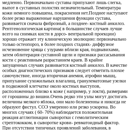
медленно. Первоначально суставы припухают лишь слегка,
выпот в суставных полостях незначительный. Температура
кожи немного повышена, покраснения нет.Позднее наступают
более резко выраженные нарушения функции сустава,
развивается сначала фиброзный, а позднее- костный анкилоз.
Рентгенологическая картина( в большинстве случаев лучше
всего на снимках кисти в дорсо- вентральной проекции)
хорошо отражает эту клиническую эволюцию: первоначально
только остеопороз, в более поздних стадиях- диффузное
исчезновение хряща с узурами вблизи края, подвывихами,
затем облитерация суставной щели и признаки рассасывания
кости с реактивным разрастанием краев. В крайне
запущенных случаях развивается костный анкилоз. В качестве
особых диагностических признаков следует отметить плохое
самочувствие, иногда вторичная анемия, атрофии мышц,
припухание сухожильных влагалищ, гранулематозные узелки
в подкожной клетчатке около костных выступов,
расположенных близко к коже ( например, у локтя), размерами
от горошины до вишни.Очень редко эти узлы могут достигать
величины мелкого яблока, они мало болезненны и никогда не
образуют фистул. СОЭ умеренно или резко ускорена. Во
многих случаях ( 60- 70%) наблюдается положительная
реакция агглютинации сыворотки с гемолитическим
стрептококком, в сыворотке крови- ревматоидный фактор.
При отсутствии типичных проявлений заболевания, в