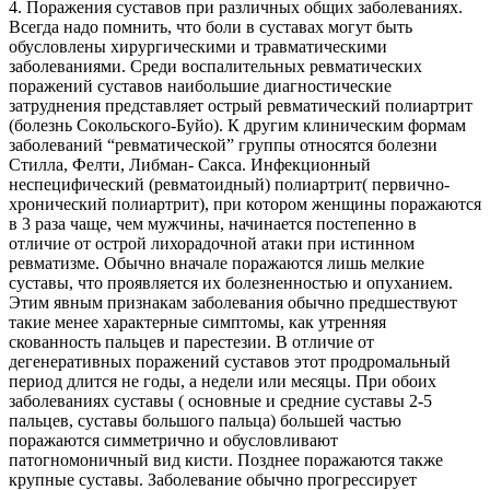
4. Поражения суставов при различных общих заболеваниях.
Всегда надо помнить, что боли в суставах могут быть
обусловлены хирургическими и травматическими
заболеваниями. Среди воспалительных ревматических
поражений суставов наибольшие диагностические
затруднения представляет острый ревматический полиартрит
(болезнь Сокольского-Буйо). К другим клиническим формам
заболеваний “ревматической” группы относятся болезни
Стилла, Фелти, Либман- Сакса. Инфекционный
неспецифический (ревматоидный) полиартрит( первично-
хронический полиартрит), при котором женщины поражаются
в 3 раза чаще, чем мужчины, начинается постепенно в
отличие от острой лихорадочной атаки при истинном
ревматизме. Обычно вначале поражаются лишь мелкие
суставы, что проявляется их болезненностью и опуханием.
Этим явным признакам заболевания обычно предшествуют
такие менее характерные симптомы, как утренняя
скованность пальцев и парестезии. В отличие от
дегенеративных поражений суставов этот продромальный
период длится не годы, а недели или месяцы. При обоих
заболеваниях суставы ( основные и средние суставы 2-5
пальцев, суставы большого пальца) большей частью
поражаются симметрично и обусловливают
патогномоничный вид кисти. Позднее поражаются также
крупные суставы. Заболевание обычно прогрессирует