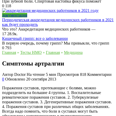
При зубной боли. Спиртовая настойка фикуса поможет
0
118
документация
Периодическая аккредитация медицинских работников в 2021
как будет проходить
Что это? Аккредитация медицинских работников —
17
28.9к.
Кишечный грипп: все о заболевании
В первую очередь, почему грипп? Мы привыкли, что грипп
0
793
Главная
»
Тесты НМО
»
Главная
»
Медицина
Симптомы артралгии
Автор
Doctor
На чтение
5 мин
Просмотров
818
Комментарии
0
Обновлено
20 сентября 2013
Поражения суставов, протекающие с болями, можно
подразделить на большие 4 группы. 1. Воспалительные
ревматические поражения суставов. 2. Туберкулезные
поражения суставов. 3. Дегенеративные поражения суставов.
4. Поражения суставов при различных общих заболеваниях.
Всегда надо помнить, что боли в суставах могут быть
обусловлены хирургическими и травматическими