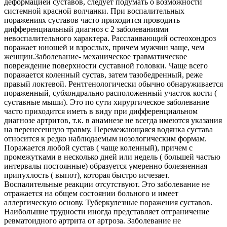
деформацией суставов, следует подумать о возможности
системной красной волчанки. При воспалительных
поражениях суставов часто приходится проводить
дифференциальный диагноз с 2 заболеваниями
невоспалительного характера. Расслаивающий остеохондроз
поражает юношей и взрослых, причем мужчин чаще, чем
женщин.Заболевание- механическое травматическое
повреждение поверхности суставной головки. Чаще всего
поражается коленный сустав, затем тазобедренный, реже
правый локтевой. Рентгенологически обычно обнаруживается
пораженный, субхондрально расположенный участок кости (
суставные мыши). Это по сути хирургическое заболевание
часто приходится иметь в виду при дифференциальном
диагнозе артритов, т.к. в анамнезе не всегда имеются указания
на перенесенную травму. Перемежающаяся водянка сустава
относится к редко наблюдаемым нозологическим формам.
Поражается любой сустав ( чаще коленный), причем с
промежутками в несколько дней или недель ( большей частью
интервалы постоянные) образуется умеренно болезненная
припухлость ( выпот), которая быстро исчезает.
Воспалительные реакции отсутствуют. Это заболевание не
отражается на общем состоянии больного и имеет
аллергическую основу. Туберкулезные поражения суставов.
Наибольшие трудности иногда представляет отграничение
ревматоидного артрита от артроза. Заболевание не