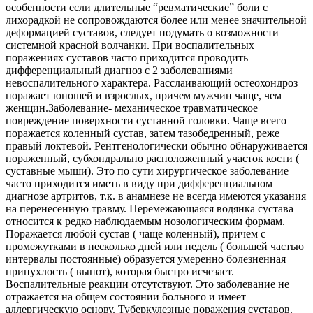
особенности если длительные “ревматические” боли с
лихорадкой не сопровождаются более или менее значительной
деформацией суставов, следует подумать о возможности
системной красной волчанки. При воспалительных
поражениях суставов часто приходится проводить
дифференциальный диагноз с 2 заболеваниями
невоспалительного характера. Расслаивающий остеохондроз
поражает юношей и взрослых, причем мужчин чаще, чем
женщин.Заболевание- механическое травматическое
повреждение поверхности суставной головки. Чаще всего
поражается коленный сустав, затем тазобедренный, реже
правый локтевой. Рентгенологически обычно обнаруживается
пораженный, субхондрально расположенный участок кости (
суставные мыши). Это по сути хирургическое заболевание
часто приходится иметь в виду при дифференциальном
диагнозе артритов, т.к. в анамнезе не всегда имеются указания
на перенесенную травму. Перемежающаяся водянка сустава
относится к редко наблюдаемым нозологическим формам.
Поражается любой сустав ( чаще коленный), причем с
промежутками в несколько дней или недель ( большей частью
интервалы постоянные) образуется умеренно болезненная
припухлость ( выпот), которая быстро исчезает.
Воспалительные реакции отсутствуют. Это заболевание не
отражается на общем состоянии больного и имеет
аллергическую основу. Туберкулезные поражения суставов.