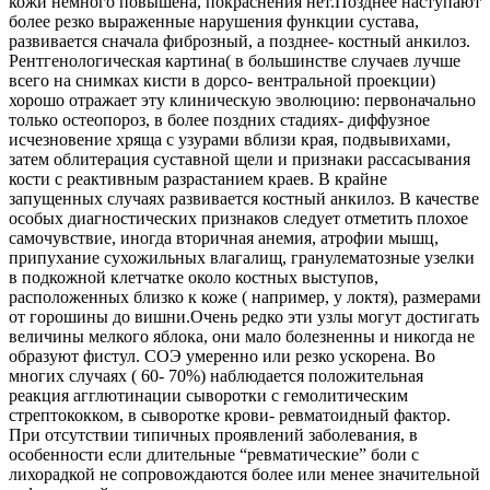
кожи немного повышена, покраснения нет.Позднее наступают
более резко выраженные нарушения функции сустава,
развивается сначала фиброзный, а позднее- костный анкилоз.
Рентгенологическая картина( в большинстве случаев лучше
всего на снимках кисти в дорсо- вентральной проекции)
хорошо отражает эту клиническую эволюцию: первоначально
только остеопороз, в более поздних стадиях- диффузное
исчезновение хряща с узурами вблизи края, подвывихами,
затем облитерация суставной щели и признаки рассасывания
кости с реактивным разрастанием краев. В крайне
запущенных случаях развивается костный анкилоз. В качестве
особых диагностических признаков следует отметить плохое
самочувствие, иногда вторичная анемия, атрофии мышц,
припухание сухожильных влагалищ, гранулематозные узелки
в подкожной клетчатке около костных выступов,
расположенных близко к коже ( например, у локтя), размерами
от горошины до вишни.Очень редко эти узлы могут достигать
величины мелкого яблока, они мало болезненны и никогда не
образуют фистул. СОЭ умеренно или резко ускорена. Во
многих случаях ( 60- 70%) наблюдается положительная
реакция агглютинации сыворотки с гемолитическим
стрептококком, в сыворотке крови- ревматоидный фактор.
При отсутствии типичных проявлений заболевания, в
особенности если длительные “ревматические” боли с
лихорадкой не сопровождаются более или менее значительной