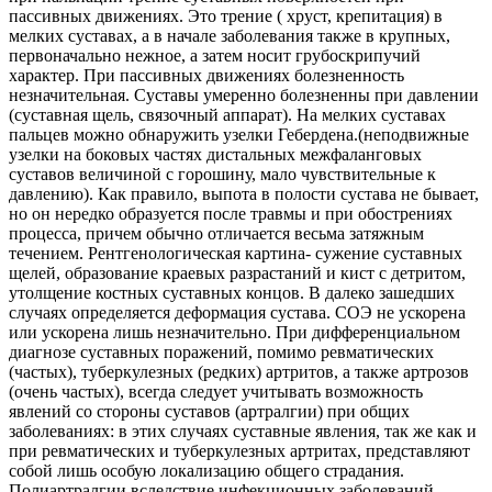
пассивных движениях. Это трение ( хруст, крепитация) в
мелких суставах, а в начале заболевания также в крупных,
первоначально нежное, а затем носит грубоскрипучий
характер. При пассивных движениях болезненность
незначительная. Суставы умеренно болезненны при давлении
(суставная щель, связочный аппарат). На мелких суставах
пальцев можно обнаружить узелки Гебердена.(неподвижные
узелки на боковых частях дистальных межфаланговых
суставов величиной с горошину, мало чувствительные к
давлению). Как правило, выпота в полости сустава не бывает,
но он нередко образуется после травмы и при обострениях
процесса, причем обычно отличается весьма затяжным
течением. Рентгенологическая картина- сужение суставных
щелей, образование краевых разрастаний и кист с детритом,
утолщение костных суставных концов. В далеко зашедших
случаях определяется деформация сустава. СОЭ не ускорена
или ускорена лишь незначительно. При дифференциальном
диагнозе суставных поражений, помимо ревматических
(частых), туберкулезных (редких) артритов, а также артрозов
(очень частых), всегда следует учитывать возможность
явлений со стороны суставов (артралгии) при общих
заболеваниях: в этих случаях суставные явления, так же как и
при ревматических и туберкулезных артритах, представляют
собой лишь особую локализацию общего страдания.
Полиартралгии вследствие инфекционных заболеваний