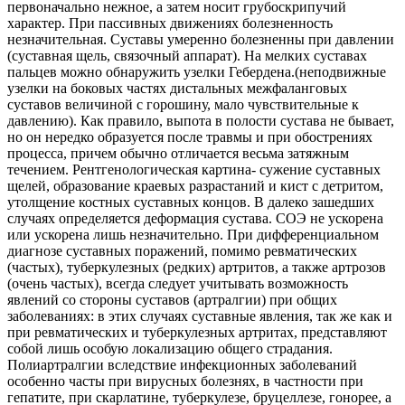
первоначально нежное, а затем носит грубоскрипучий
характер. При пассивных движениях болезненность
незначительная. Суставы умеренно болезненны при давлении
(суставная щель, связочный аппарат). На мелких суставах
пальцев можно обнаружить узелки Гебердена.(неподвижные
узелки на боковых частях дистальных межфаланговых
суставов величиной с горошину, мало чувствительные к
давлению). Как правило, выпота в полости сустава не бывает,
но он нередко образуется после травмы и при обострениях
процесса, причем обычно отличается весьма затяжным
течением. Рентгенологическая картина- сужение суставных
щелей, образование краевых разрастаний и кист с детритом,
утолщение костных суставных концов. В далеко зашедших
случаях определяется деформация сустава. СОЭ не ускорена
или ускорена лишь незначительно. При дифференциальном
диагнозе суставных поражений, помимо ревматических
(частых), туберкулезных (редких) артритов, а также артрозов
(очень частых), всегда следует учитывать возможность
явлений со стороны суставов (артралгии) при общих
заболеваниях: в этих случаях суставные явления, так же как и
при ревматических и туберкулезных артритах, представляют
собой лишь особую локализацию общего страдания.
Полиартралгии вследствие инфекционных заболеваний
особенно часты при вирусных болезнях, в частности при
гепатите, при скарлатине, туберкулезе, бруцеллезе, гонорее, а