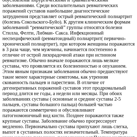
заболеваниями. Среди воспалительных ревматических
поражений суставов наибольшие диагностические
затруднения представляет острый ревматический полиартрит
(болезнь Сокольского-Буйо). К другим клиническим формам
заболеваний “ревматической” группы относятся болезни
Стилла, Фелти, Либман- Сакса. Инфекционный
неспецифический (ревматоидный) полиартрит( первично-
хронический полиартрит), при котором женщины поражаются
в 3 раза чаще, чем мужчины, начинается постепенно в
отличие от острой лихорадочной атаки при истинном
ревматизме. Обычно вначале поражаются лишь мелкие
суставы, что проявляется их болезненностью и опуханием.
Этим явным признакам заболевания обычно предшествуют
такие менее характерные симптомы, как утренняя
скованность пальцев и парестезии. В отличие от
дегенеративных поражений суставов этот продромальный
период длится не годы, а недели или месяцы. При обоих
заболеваниях суставы ( основные и средние суставы 2-5
пальцев, суставы большого пальца) большей частью
поражаются симметрично и обусловливают
патогномоничный вид кисти. Позднее поражаются также
крупные суставы. Заболевание обычно прогрессирует
медленно. Первоначально суставы припухают лишь слегка,
выпот в суставных полостях незначительный. Температура