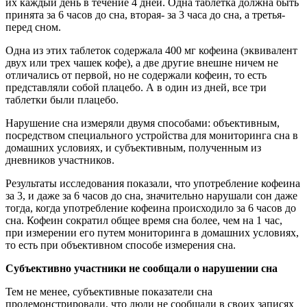
их каждый день в течение 4 дней. Одна таблетка должна быть
принята за 6 часов до сна, вторая- за 3 часа до сна, а третья-
перед сном.
Одна из этих таблеток содержала 400 мг кофеина (эквивалент
двух или трех чашек кофе), а две другие внешне ничем не
отличались от первой, но не содержали кофеин, то есть
представляли собой плацебо. А в один из дней, все три
таблетки были плацебо.
Нарушение сна измеряли двумя способами: объективным,
посредством специального устройства для мониторинга сна в
домашних условиях, и субъективным, полученным из
дневников участников.
Результаты исследования показали, что употребление кофеина
за 3, и даже за 6 часов до сна, значительно нарушали сон даже
тогда, когда употребление кофеина происходило за 6 часов до
сна. Кофеин сократил общее время сна более, чем на 1 час,
при измерении его путем мониторинга в домашних условиях,
то есть при объективном способе измерения сна.
Субъективно участники не сообщали о нарушении сна
Тем не менее, субъективные показатели сна
продемонстрировали, что люди не сообщали в своих записях