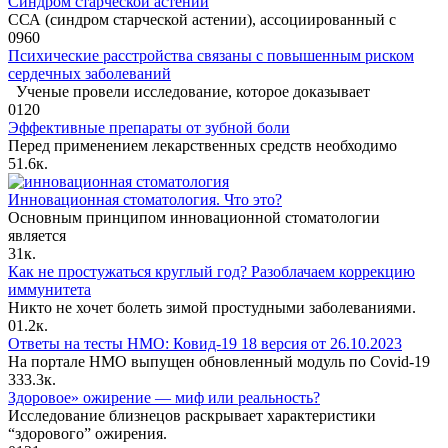
Синдром старческой астении
ССА (синдром старческой астении), ассоциированный с
0
960
Психические расстройства связаны с повышенным риском
сердечных заболеваний
Ученые провели исследование, которое доказывает
0
120
Эффективные препараты от зубной боли
Перед применением лекарственных средств необходимо
5
1.6к.
Инновационная стоматология. Что это?
Основным принципом инновационной стоматологии
является
3
1к.
Как не простужаться круглый год? Разоблачаем коррекцию
иммунитета
Никто не хочет болеть зимой простудными заболеваниями.
0
1.2к.
Ответы на тесты НМО: Ковид-19 18 версия от 26.10.2023
На портале НМО выпущен обновленный модуль по Covid-19
3
33.3к.
Здоровое» ожирение — миф или реальность?
Исследование близнецов раскрывает характеристики
“здорового” ожирения.