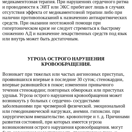
медикаментозная терапия. При нарушениях сердечного ритма
и проводимости к ЭИТ или ЭКС прибегают лишь в случаях
отсутствия эффекта от медикаментозной терапии либо при
наличии противопоказаний к назначению антиаритмических
средств. При оказании неотложной помощи при
гипертоническом кризе не следует стремиться к быстрому
снижению АД и назначение лекарственных средств под язык
или внутрь может быть достаточным.
УГРОЗА ОСТРОГО НАРУШЕНИЯ
КРОВООБРАЩЕНИЯ.
Возникает при тяжелых или частых ангинозных приступах,
проявившихся впервые в последние 30 суток; стенокардии,
впервые развившейся в покое; изменении привычного
течения стенокардии; повторных обмороках или приступах
удушья. Угроза острого нарушения кровообращения может
возникнуть у больных с сердечно- сосудистыми
заболеваниями при чрезмерной физической. эмоциональной
или гемодинамической нагрузках, анемии. гипоксии. при
хирургическом вмешательстве. кровопотере и т. д. Причинами
развития состояний, при которых имеется угроза
возникновения острого нарушения кровообращения. могут