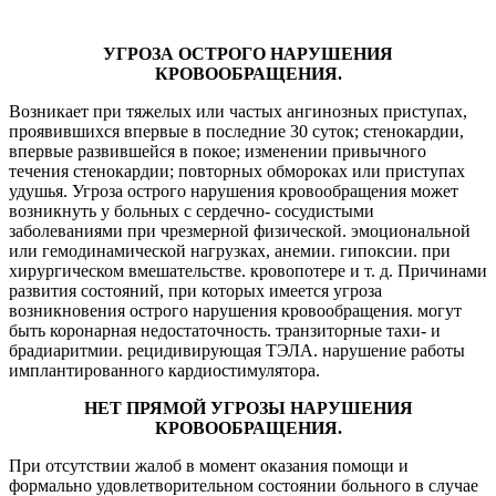
УГРОЗА ОСТРОГО НАРУШЕНИЯ
КРОВООБРАЩЕНИЯ.
Возникает при тяжелых или частых ангинозных приступах,
проявившихся впервые в последние 30 суток; стенокардии,
впервые развившейся в покое; изменении привычного
течения стенокардии; повторных обмороках или приступах
удушья. Угроза острого нарушения кровообращения может
возникнуть у больных с сердечно- сосудистыми
заболеваниями при чрезмерной физической. эмоциональной
или гемодинамической нагрузках, анемии. гипоксии. при
хирургическом вмешательстве. кровопотере и т. д. Причинами
развития состояний, при которых имеется угроза
возникновения острого нарушения кровообращения. могут
быть коронарная недостаточность. транзиторные тахи- и
брадиаритмии. рецидивирующая ТЭЛА. нарушение работы
имплантированного кардиостимулятора.
НЕТ ПРЯМОЙ УГРОЗЫ НАРУШЕНИЯ
КРОВООБРАЩЕНИЯ.
При отсутствии жалоб в момент оказания помощи и
формально удовлетворительном состоянии больного в случае