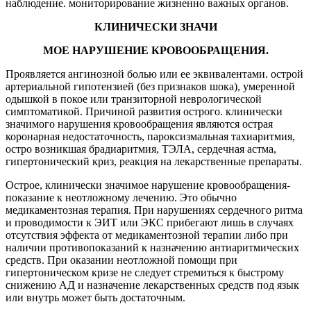
наблюдение. мониторирование жизненно важных органов.
КЛИНИЧЕСКИ ЗНАЧИ
МОЕ НАРУШЕНИЕ КРОВООБРАЩЕНИЯ.
Проявляется ангинозной болью или ее эквивалентами. острой
артериальной гипотензией (без признаков шока), умеренной
одышкой в покое или транзиторной неврологической
симптоматикой. Причиной развития острого. клинически
значимого нарушения кровообращения являются острая
коронарная недостаточность, пароксизмальная тахиаритмия,
остро возникшая брадиаритмия, ТЭЛА, сердечная астма,
гипертонический криз, реакция на лекарственные препараты.
Острое, клинически значимое нарушение кровообращения-
показание к неотложному лечению. Это обычно
медикаментозная терапия. При нарушениях сердечного ритма
и проводимости к ЭИТ или ЭКС прибегают лишь в случаях
отсутствия эффекта от медикаментозной терапии либо при
наличии противопоказаний к назначению антиаритмических
средств. При оказании неотложной помощи при
гипертоническом кризе не следует стремиться к быстрому
снижению АД и назначение лекарственных средств под язык
или внутрь может быть достаточным.