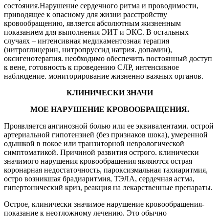
состояния.Нарушение сердечного ритма и проводимости,
приводящее к опасному для жизни расстройству
кровообращению, является абсолютным жизненным
показанием для выполнения ЭИТ и ЭКС. В остальных
случаях – интенсивная медикаментозная терапия
(нитроглицерин, нитропруссид натрия. допамин),
оксигенотерапия. необходимо обеспечить постоянный доступ
к вене, готовность к проведению СЛР, интенсивное
наблюдение. мониторирование жизненно важных органов.
КЛИНИЧЕСКИ ЗНАЧИ
МОЕ НАРУШЕНИЕ КРОВООБРАЩЕНИЯ.
Проявляется ангинозной болью или ее эквивалентами. острой
артериальной гипотензией (без признаков шока), умеренной
одышкой в покое или транзиторной неврологической
симптоматикой. Причиной развития острого. клинически
значимого нарушения кровообращения являются острая
коронарная недостаточность, пароксизмальная тахиаритмия,
остро возникшая брадиаритмия, ТЭЛА, сердечная астма,
гипертонический криз, реакция на лекарственные препараты.
Острое, клинически значимое нарушение кровообращения-
показание к неотложному лечению. Это обычно