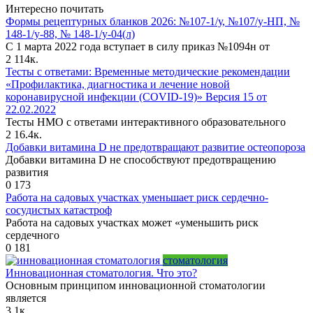
Интересно почитать
Формы рецептурных бланков 2026: №107-1/у, №107/у-НП, №
148-1/у-88, № 148-1/у-04(л)
С 1 марта 2022 года вступает в силу приказ №1094н от
2
114к.
Тесты с ответами: Временные методические рекомендации
«Профилактика, диагностика и лечение новой
коронавирусной инфекции (COVID-19)» Версия 15 от
22.02.2022
Тесты НМО с ответами интерактивного образовательного
2
16.4к.
Добавки витамина D не предотвращают развитие остеопороза
Добавки витамина D не способствуют предотвращению
развития
0
173
Работа на садовых участках уменьшает риск сердечно-
сосудистых катастроф
Работа на садовых участках может «уменьшить риск
сердечного
0
181
стоматология
Инновационная стоматология. Что это?
Основным принципом инновационной стоматологии
является
3
1к.