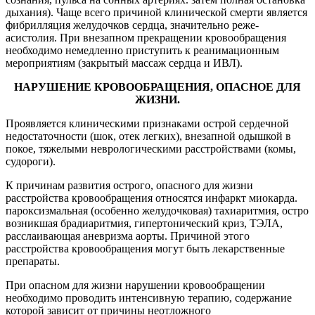
дыхания). Чаще всего причиной клинической смерти является
фибрилляция желудочков сердца, значительно реже-
асистолия. При внезапном прекращении кровообращения
необходимо немедленно приступить к реанимационным
мероприятиям (закрытый массаж сердца и ИВЛ).
НАРУШЕНИЕ КРОВООБРАЩЕНИЯ, ОПАСНОЕ ДЛЯ
ЖИЗНИ.
Проявляется клиническими признаками острой сердечной
недостаточности (шок, отек легких), внезапной одышкой в
покое, тяжелыми неврологическими расстройствами (комы,
судороги).
К причинам развития острого, опасного для жизни
расстройства кровообращения относятся инфаркт миокарда.
пароксизмальная (особенно желудочковая) тахиаритмия, остро
возникшая брадиаритмия, гипертонический криз, ТЭЛА,
расслаивающая аневризма аорты. Причиной этого
расстройства кровообращения могут быть лекарственные
препараты.
При опасном для жизни нарушении кровообращении
необходимо проводить интенсивную терапию, содержание
которой зависит от причины неотложного