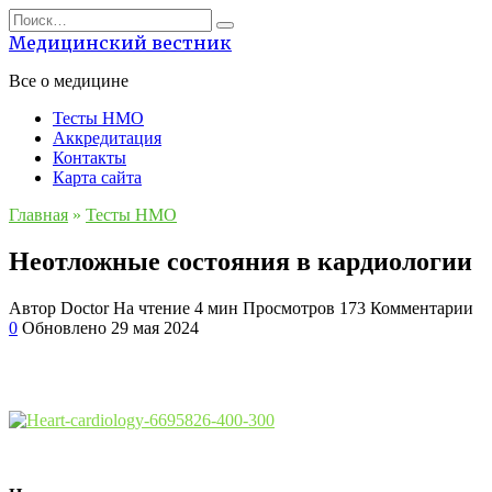
Перейти
Search
к
for:
Медицинский вестник
содержанию
Все о медицине
Тесты НМО
Аккредитация
Контакты
Карта сайта
Главная
»
Тесты НМО
Неотложные состояния в кардиологии
Автор
Doctor
На чтение
4 мин
Просмотров
173
Комментарии
0
Обновлено
29 мая 2024