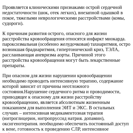
Проявляется клиническими признаками острой сердечной
недостаточности (шок, отек легких), внезапной одышкой в
покое, тяжелыми неврологическими расстройствами (комы,
судороги).
К причинам развития острого, опасного для жизни
расстройства кровообращения относятся инфаркт миокарда.
пароксизмальная (особенно желудочковая) тахиаритмия, остро
возникшая брадиаритмия, гипертонический криз, ТЭЛА,
расслаивающая аневризма аорты. Причиной этого
расстройства кровообращения могут быть лекарственные
препараты.
При опасном для жизни нарушении кровообращении
необходимо проводить интенсивную терапию, содержание
которой зависит от причины неотложного
состояния.Нарушение сердечного ритма и проводимости,
приводящее к опасному для жизни расстройству
кровообращению, является абсолютным жизненным
показанием для выполнения ЭИТ и ЭКС. В остальных
случаях – интенсивная медикаментозная терапия
(нитроглицерин, нитропруссид натрия. допамин),
оксигенотерапия. необходимо обеспечить постоянный доступ
к вене, готовность к проведению СЛР, интенсивное