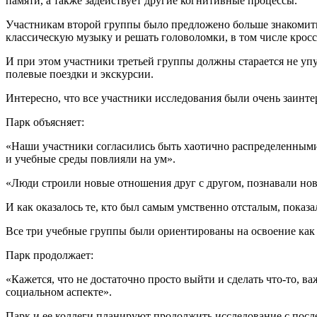
памяти, а также задействует другие когнитивные процессы.
Участникам второй группы было предложено больше знакомитьс
классическую музыку и решать головоломки, в том числе крос
И при этом участники третьей группы должны старается не уп
полевые поездки и экскурсии.
Интересно, что все участники исследования были очень заинте
Парк объясняет:
«Наши участники согласились быть хаотично распределенными 
и учебные среды повлияли на ум».
«Люди строили новые отношения друг с другом, познавали новы
И как оказалось те, кто был самым умственно отсталым, пока
Все три учебные группы были ориентированы на освоение как
Парк продолжает:
«Кажется, что не достаточно просто выйти и сделать что-то, в
социальном аспекте».
Парк и ее коллеги планируют продолжить исследование с после