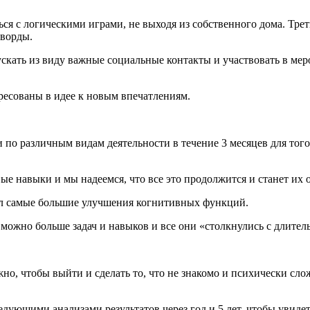
я с логическими играми, не выходя из собственного дома. Тре
сворды.
ускать из виду важные социальные контакты и участвовать в ме
ресованы в идее к новым впечатлениям.
по различным видам деятельности в течение 3 месяцев для того
е навыки и мы надеемся, что все это продолжится и станет их о
зал самые большие улучшения когнитивных функций.
 можно больше задач и навыков и все они «столкнулись с длит
ажно, чтобы выйти и сделать то, что не знакомо и психически с
дующими анализами результатов через год и 5 лет, чтобы увиде