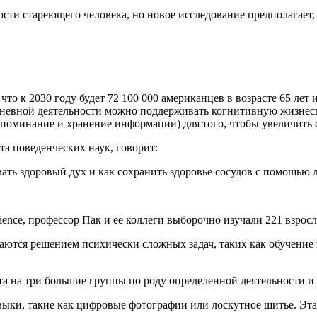
ости стареющего человека, но новое исследование предполагает
 к 2030 году будет 72 100 000 американцев в возрасте 65 лет и
едневной деятельности можно поддерживать когнитивную жизнес
запоминание и хранение информации) для того, чтобы увеличить
а поведенческих наук, говорит:
ать здоровый дух и как сохранить здоровье сосудов с помощью
ence, профессор Пак и ее коллеги выборочно изучали 221 взрослы
ются решением психически сложных задач, таких как обучение 
 на три большие группы по роду определенной деятельности и п
ыки, такие как цифровые фотографии или лоскутное шитье. Эта 