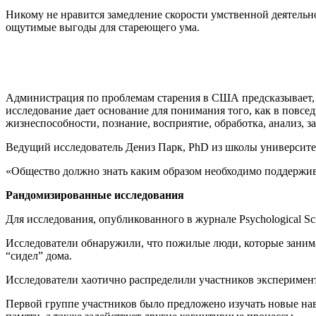
Никому не нравится замедление скорости умственной деятельн
ощутимые выгоды для стареющего ума.
Администрация по проблемам старения в США предсказывает, что
исследование дает основание для понимания того, как в повс
жизнеспособности, познание, восприятие, обработка, анализ, 
Ведущий исследователь Дениз Парк, PhD из школы университет
«Общество должно знать каким образом необходимо поддержив
Рандомизированные исследования
Для исследования, опубликованного в журнале Psychological Sci
Исследователи обнаружили, что пожилые люди, которые занима
“сидел” дома.
Исследователи хаотично распределили участников эксперимента
Первой группе участников было предложено изучать новые нав