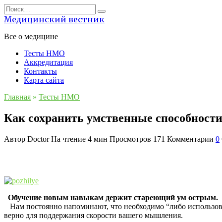
Перейти
Search
к
for:
Медицинский вестник
содержанию
Все о медицине
Тесты НМО
Аккредитация
Контакты
Карта сайта
Главная
»
Тесты НМО
Как сохранить умственные способности
Автор
Doctor
На чтение
4 мин
Просмотров
171
Комментарии
0
Обучение новым навыкам держит стареющий ум острым.
Нам постоянно напоминают, что необходимо “либо использовать
верно для поддержания скорости вашего мышления.