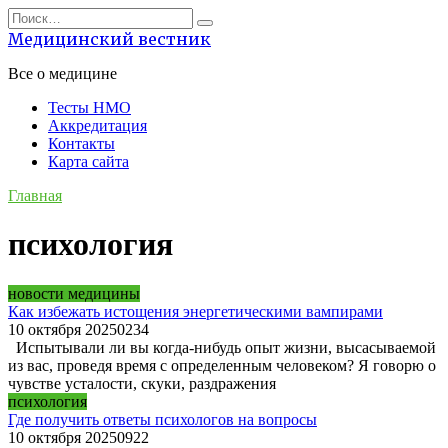
Перейти
Search
к
for:
Медицинский вестник
содержанию
Все о медицине
Тесты НМО
Аккредитация
Контакты
Карта сайта
Главная
психология
новости медицины
Как избежать истощения энергетическими вампирами
10 октября 2025
0
234
Испытывали ли вы когда-нибудь опыт жизни, высасываемой
из вас, проведя время с определенным человеком? Я говорю о
чувстве усталости, скуки, раздражения
психология
Где получить ответы психологов на вопросы
10 октября 2025
0
922