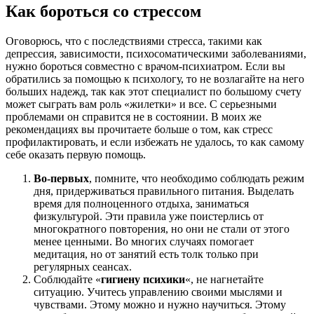
Как бороться со стрессом
Оговорюсь, что с последствиями стресса, такими как
депрессия, зависимости, психосоматическими заболеваниями,
нужно бороться совместно с врачом-психиатром. Если вы
обратились за помощью к психологу, то не возлагайте на него
больших надежд, так как этот специалист по большому счету
может сыграть вам роль «жилетки» и все. С серьезными
проблемами он справится не в состоянии. В моих же
рекомендациях вы прочитаете больше о том, как стресс
профилактировать, и если избежать не удалось, то как самому
себе оказать первую помощь.
Во-первых
, помните, что необходимо соблюдать режим
дня, придерживаться правильного питания. Выделать
время для полноценного отдыха, заниматься
физкультурой. Эти правила уже поистерлись от
многократного повторения, но они не стали от этого
менее ценными. Во многих случаях помогает
медитация, но от занятий есть толк только при
регулярных сеансах.
Соблюдайте «
гигиену психики
«, не нагнетайте
ситуацию. Учитесь управлению своими мыслями и
чувствами. Этому можно и нужно научиться. Этому