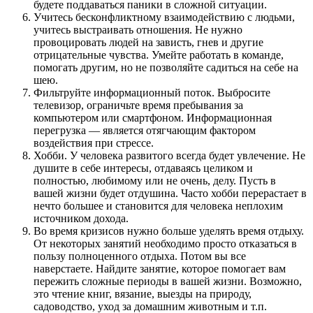
будете поддаваться паники в сложной ситуации.
Учитесь бесконфликтному взаимодействию с людьми,
учитесь выстраивать отношения. Не нужно
провоцировать людей на зависть, гнев и другие
отрицательные чувства. Умейте работать в команде,
помогать другим, но не позволяйте садиться на себе на
шею.
Фильтруйте информационный поток. Выбросите
телевизор, ограничьте время пребывания за
компьютером или смартфоном. Информационная
перегрузка — является отягчающим фактором
воздействия при стрессе.
Хобби. У человека развитого всегда будет увлечение. Не
душите в себе интересы, отдаваясь целиком и
полностью, любимому или не очень, делу. Пусть в
вашей жизни будет отдушина. Часто хобби перерастает в
нечто большее и становится для человека неплохим
источником дохода.
Во время кризисов нужно больше уделять время отдыху.
От некоторых занятий необходимо просто отказаться в
пользу полноценного отдыха. Потом вы все
наверстаете. Найдите занятие, которое помогает вам
пережить сложные периоды в вашей жизни. Возможно,
это чтение книг, вязание, выезды на природу,
садоводство, уход за домашним животным и т.п.