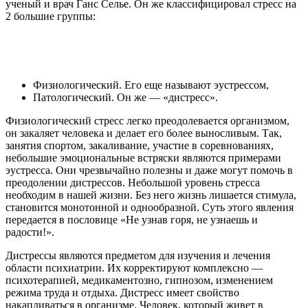
ученый и врач Ганс Селье. Он же классифицировал стресс на
2 большие группы:
Физиологический. Его еще называют эустрессом,
Патологический. Он же — «дистресс».
Физиологический стресс легко преодолевается организмом,
он закаляет человека и делает его более выносливым. Так,
занятия спортом, закаливание, участие в соревнованиях,
небольшие эмоциональные встряски являются примерами
эустресса. Они чрезвычайно полезны и даже могут помочь в
преодолении дистрессов. Небольшой уровень стресса
необходим в нашей жизни. Без него жизнь лишается стимула,
становится монотонной и однообразной. Суть этого явления
передается в пословице «Не узнав горя, не узнаешь и
радости!».
Дистрессы являются предметом для изучения и лечения
области психиатрии. Их корректируют комплексно —
психотерапией, медикаментозно, гипнозом, изменением
режима труда и отдыха. Дистресс имеет свойство
накапливаться в организме. Человек, который живет в