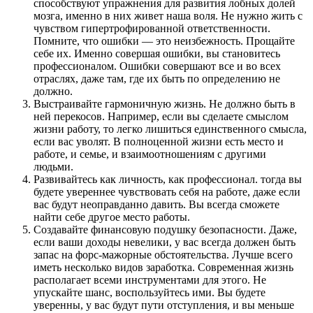
способствуют упражнения для развития лобных долей
мозга, именно в них живет наша воля. Не нужно жить с
чувством гипертрофированной ответственности.
Помните, что ошибки — это неизбежность. Прощайте
себе их. Именно совершая ошибки, вы становитесь
профессионалом. Ошибки совершают все и во всех
отраслях, даже там, где их быть по определению не
должно.
Выстраивайте гармоничную жизнь. Не должно быть в
ней перекосов. Например, если вы сделаете смыслом
жизни работу, то легко лишиться единственного смысла,
если вас уволят. В полноценной жизни есть место и
работе, и семье, и взаимоотношениям с другими
людьми.
Развивайтесь как личность, как профессионал. тогда вы
будете увереннее чувствовать себя на работе, даже если
вас будут неоправданно давить. Вы всегда сможете
найти себе другое место работы.
Создавайте финансовую подушку безопасности. Даже,
если ваши доходы невелики, у вас всегда должен быть
запас на форс-мажорные обстоятельства. Лучше всего
иметь несколько видов заработка. Современная жизнь
располагает всеми инструментами для этого. Не
упускайте шанс, воспользуйтесь ими. Вы будете
уверенны, у вас будут пути отступления, и вы меньше