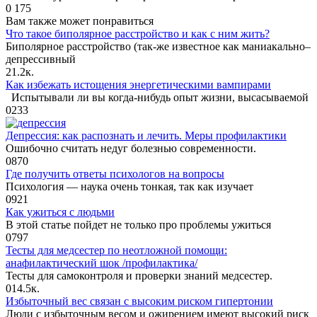
0
175
Вам также может понравиться
Что такое биполярное расстройство и как с ним жить?
Биполярное расстройство (так-же известное как маниакально–
депрессивный
2
1.2к.
Как избежать истощения энергетическими вампирами
Испытывали ли вы когда-нибудь опыт жизни, высасываемой
0
233
Депрессия: как распознать и лечить. Меры профилактики
Ошибочно считать недуг болезнью современности.
0
870
Где получить ответы психологов на вопросы
Психология — наука очень тонкая, так как изучает
0
921
Как ужиться с людьми
В этой статье пойдет не только про проблемы ужиться
0
797
Тесты для медсестер по неотложной помощи:
анафилактический шок /профилактика/
Тесты для самоконтроля и проверки знаний медсестер.
0
14.5к.
Избыточный вес связан с высоким риском гипертонии
Люди с избыточным весом и ожирением имеют высокий риск