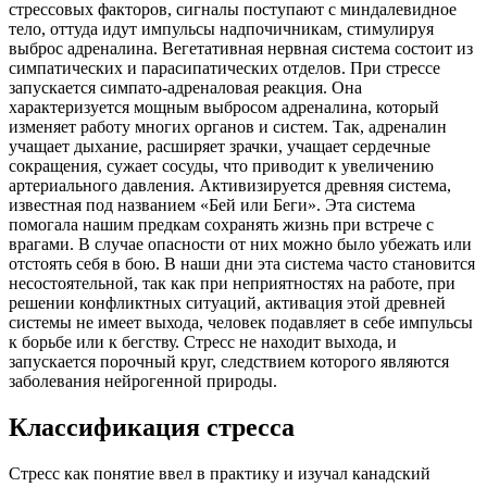
стрессовых факторов, сигналы поступают с миндалевидное
тело, оттуда идут импульсы надпочичникам, стимулируя
выброс адреналина. Вегетативная нервная система состоит из
симпатических и парасипатических отделов. При стрессе
запускается симпато-адреналовая реакция. Она
характеризуется мощным выбросом адреналина, который
изменяет работу многих органов и систем. Так, адреналин
учащает дыхание, расширяет зрачки, учащает сердечные
сокращения, сужает сосуды, что приводит к увеличению
артериального давления. Активизируется древняя система,
известная под названием «Бей или Беги». Эта система
помогала нашим предкам сохранять жизнь при встрече с
врагами. В случае опасности от них можно было убежать или
отстоять себя в бою. В наши дни эта система часто становится
несостоятельной, так как при неприятностях на работе, при
решении конфликтных ситуаций, активация этой древней
системы не имеет выхода, человек подавляет в себе импульсы
к борьбе или к бегству. Стресс не находит выхода, и
запускается порочный круг, следствием которого являются
заболевания нейрогенной природы.
Классификация стресса
Стресс как понятие ввел в практику и изучал канадский