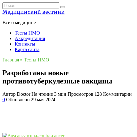
Перейти
Search
к
for:
Медицинский вестник
содержанию
Все о медицине
Тесты НМО
Аккредитация
Контакты
Карта сайта
Главная
»
Тесты НМО
Разработаны новые
противотуберкулезные вакцины
Автор
Doctor
На чтение
3 мин
Просмотров
128
Комментарии
0
Обновлено
29 мая 2024