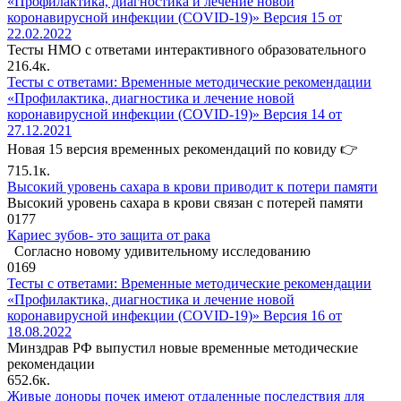
«Профилактика, диагностика и лечение новой
коронавирусной инфекции (COVID-19)» Версия 15 от
22.02.2022
Тесты НМО с ответами интерактивного образовательного
2
16.4к.
Тесты с ответами: Временные методические рекомендации
«Профилактика, диагностика и лечение новой
коронавирусной инфекции (COVID-19)» Версия 14 от
27.12.2021
Новая 15 версия временных рекомендаций по ковиду 👉
7
15.1к.
Высокий уровень сахара в крови приводит к потери памяти
Высокий уровень сахара в крови связан с потерей памяти
0
177
Кариес зубов- это защита от рака
Согласно новому удивительному исследованию
0
169
Тесты с ответами: Временные методические рекомендации
«Профилактика, диагностика и лечение новой
коронавирусной инфекции (COVID-19)» Версия 16 от
18.08.2022
Минздрав РФ выпустил новые временные методические
рекомендации
6
52.6к.
Живые доноры почек имеют отдаленные последствия для