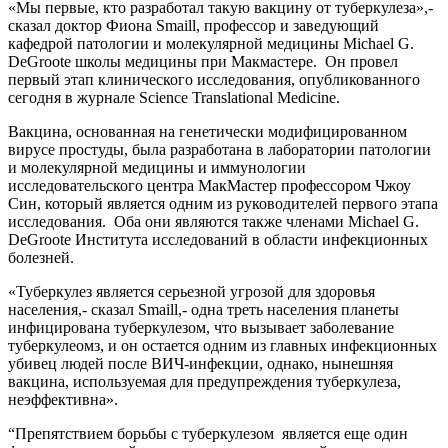
«Мы первые, кто разработал такую ​​вакцину от туберкулеза»,-
сказал доктор Фиона Smaill, профессор и заведующий
кафедрой патологии и молекулярной медицины Michael G.
DeGroote школы медицины при Макмастере. Он провел
первый этап клинического исследования, опубликованного
сегодня в журнале Science Translational Medicine.
Вакцина, основанная на генетически модифицированном
вирусе простуды, была разработана в лаборатории патологии
и молекулярной медицины и иммунологии
исследовательского центра МакМастер профессором Чжоу
Син, который является одним из руководителей первого этапа
исследования. Оба они являются также членами Michael G.
DeGroote Института исследований в области инфекционных
болезней.
«Туберкулез является серьезной угрозой для здоровья
населения,- сказал Smaill,- одна треть населения планеты
инфицирована туберкулезом, что вызывает заболевание
туберкулеомз, и он остается одним из главных инфекционных
убивец людей после ВИЧ-инфекции, однако, нынешняя
вакцина, используемая для предупреждения туберкулеза,
неэффективна».
“Препятствием борьбы с туберкулезом является еще один