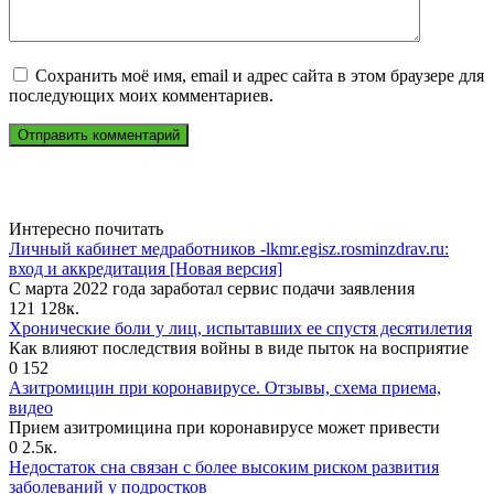
Сохранить моё имя, email и адрес сайта в этом браузере для
последующих моих комментариев.
Интересно почитать
Личный кабинет медработников -lkmr.egisz.rosminzdrav.ru:
вход и аккредитация [Новая версия]
С марта 2022 года заработал сервис подачи заявления
121
128к.
Хронические боли у лиц, испытавших ее спустя десятилетия
Как влияют последствия войны в виде пыток на восприятие
0
152
Азитромицин при коронавирусе. Отзывы, схема приема,
видео
Прием азитромицина при коронавирусе может привести
0
2.5к.
Недостаток сна связан с более высоким риском развития
заболеваний у подростков