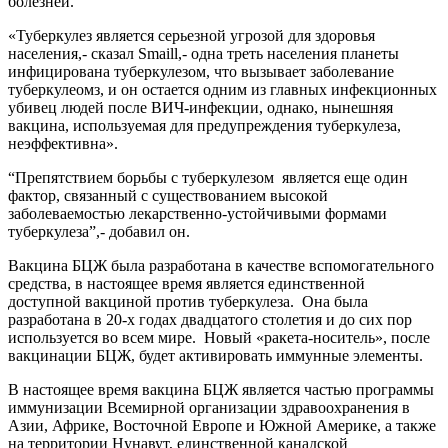
болезней.
«Туберкулез является серьезной угрозой для здоровья
населения,- сказал Smaill,- одна треть населения планеты
инфицирована туберкулезом, что вызывает заболевание
туберкулеомз, и он остается одним из главных инфекционных
убивец людей после ВИЧ-инфекции, однако, нынешняя
вакцина, используемая для предупреждения туберкулеза,
неэффективна».
“Препятствием борьбы с туберкулезом является еще один
фактор, связанный с существованием высокой
заболеваемостью лекарственно-устойчивыми формами
туберкулеза”,- добавил он.
Вакцина БЦЖ была разработана в качестве вспомогательного
средства, в настоящее время является единственной
доступной вакциной против туберкулеза. Она была
разработана в 20-х годах двадцатого столетия и до сих пор
используется во всем мире. Новый «ракета-носитель», после
вакцинации БЦЖ, будет активировать иммунные элементы.
В настоящее время вакцина БЦЖ является частью программы
иммунизации Всемирной организации здравоохранения в
Азии, Африке, Восточной Европе и Южной Америке, а также
на территории Нунавут, единственной канадской