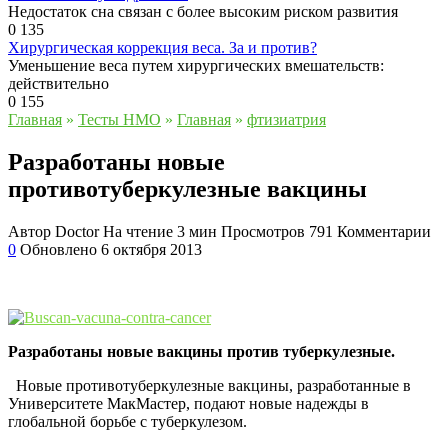
Недостаток сна связан с более высоким риском развития
0
135
Хирургическая коррекция веса. За и против?
Уменьшение веса путем хирургических вмешательств:
действительно
0
155
Главная
»
Тесты НМО
»
Главная
»
фтизиатрия
Разработаны новые
противотуберкулезные вакцины
Автор
Doctor
На чтение
3 мин
Просмотров
791
Комментарии
0
Обновлено
6 октября 2013
Разработаны новые вакцины против туберкулезные.
Новые противотуберкулезные вакцины, разработанные в
Университете МакМастер, подают новые надежды в
глобальной борьбе с туберкулезом.