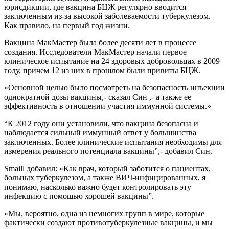
юрисдикции, где вакцина БЦЖ регулярно вводится
заключенным из-за высокой заболеваемости туберкулезом.
Как правило, на первый год жизни.
Вакцина МакМастер была более десяти лет в процессе
создания. Исследователи МакМастер начали первое
клиническое испытание на 24 здоровых добровольцах в 2009
году, причем 12 из них в прошлом были привиты БЦЖ.
«Основной целью было посмотреть на безопасность инъекции
однократной дозы вакцины,- сказал Син ,- а также ее
эффективность в отношении участия иммунной системы.»
“К 2012 году они установили, что вакцина безопасна и
наблюдается сильный иммунный ответ у большинства
заключенных. Более клинические испытания необходимы для
измерения реального потенциала вакцины”,- добавил Син.
Smaill добавил: «Как врач, который заботится о пациентах,
больных туберкулезом, а также ВИЧ-инфицированных, я
понимаю, насколько важно будет контролировать эту
инфекцию с помощью хорошей вакцины”.
«Мы, вероятно, одна из немногих групп в мире, которые
фактически создают противотуберкулезные вакцины, и мы