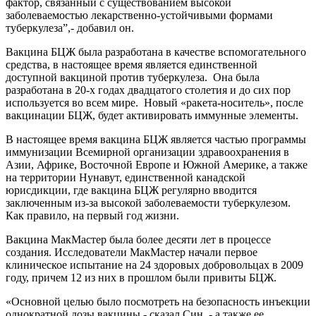
фактор, связанный с существованием высокой
заболеваемостью лекарственно-устойчивыми формами
туберкулеза”,- добавил он.
Вакцина БЦЖ была разработана в качестве вспомогательного
средства, в настоящее время является единственной
доступной вакциной против туберкулеза. Она была
разработана в 20-х годах двадцатого столетия и до сих пор
используется во всем мире. Новый «ракета-носитель», после
вакцинации БЦЖ, будет активировать иммунные элементы.
В настоящее время вакцина БЦЖ является частью программы
иммунизации Всемирной организации здравоохранения в
Азии, Африке, Восточной Европе и Южной Америке, а также
на территории Нунавут, единственной канадской
юрисдикции, где вакцина БЦЖ регулярно вводится
заключенным из-за высокой заболеваемости туберкулезом.
Как правило, на первый год жизни.
Вакцина МакМастер была более десяти лет в процессе
создания. Исследователи МакМастер начали первое
клиническое испытание на 24 здоровых добровольцах в 2009
году, причем 12 из них в прошлом были привиты БЦЖ.
«Основной целью было посмотреть на безопасность инъекции
однократной дозы вакцины,- сказал Син ,- а также ее