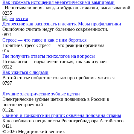
Как избежать истощения энергетическими вампирами
Испытывали ли вы когда-нибудь опыт жизни, высасываемой
0
235
Депрессия: как распознать и лечить. Меры профилактики
Ошибочно считать недуг болезнью современности.
0
871
Стресс — что такое и как с ним бороться
Понятие Стресс Стресс — это реакция организма
0
1к.
Где получить ответы психологов на вопросы
Психология — наука очень тонкая, так как изучает
0
922
Как ужиться с людьми
В этой статье пойдет не только про проблемы ужиться
0
797
Лучшие электрические зубные щетки
Электрические зубные щетки появились в России в
постперестроечный
0
1.2к.
Свиной и гонконгский грипп: охвачена половина страны
Как сообщают специалисты Роспотребнадзора Алтайского
0
421
© 2026 Медицинский вестник