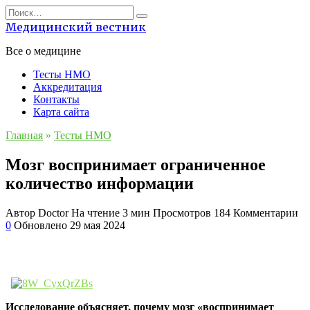
Перейти
Search
к
for:
Медицинский вестник
содержанию
Все о медицине
Тесты НМО
Аккредитация
Контакты
Карта сайта
Главная
»
Тесты НМО
Мозг воспринимает ограниченное
количество информации
Автор
Doctor
На чтение
3 мин
Просмотров
184
Комментарии
0
Обновлено
29 мая 2024
Исследование объясняет, почему мозг «воспринимает