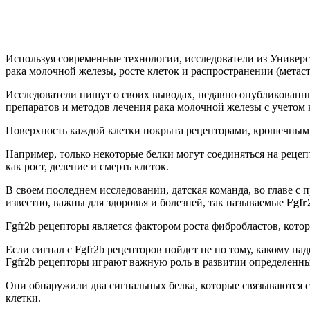
Используя современные технологии, исследователи из Универс
рака молочной железы, росте клеток и распространении (метаст
Исследователи пишут о своих выводах, недавно опубликованных
препаратов и методов лечения рака молочной железы с учетом
Поверхность каждой клетки покрыта рецепторами, крошечным
Например, только некоторые белки могут соединяться на реце
как рост, деление и смерть клеток.
В своем последнем исследовании, датская команда, во главе с 
известно, важны для здоровья и болезней, так называемые
Fgfr
Fgfr2b рецепторы является фактором роста фибробластов, кото
Если сигнал с Fgfr2b рецепторов пойдет не по тому, какому на
Fgfr2b рецепторы играют важную роль в развитии определенны
Они обнаружили два сигнальных белка, которые связываются с
клетки.