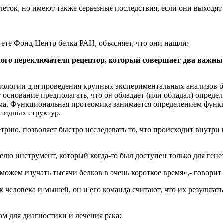
еток, но имеют также серьезные последствия, если они выходят 
ете Фонд Центр белка РАН, объясняет, что они нашли:
го переключателя рецептор, который совершает два важных 
нологии для проведения крупных экспериментальных анализов б
основание предполагать, что он обладает (или обладал) определ
зма. Функциональная протеомика занимается определением функ
птидных структур.
трию, позволяет быстро исследовать то, что происходит внутри к
елю инструмент, который когда-то был доступен только для гене
можем изучать тысячи белков в очень короткое время»,- говорит
к человека и мышей, он и его команда считают, что их результ
ом для диагностики и лечения рака: