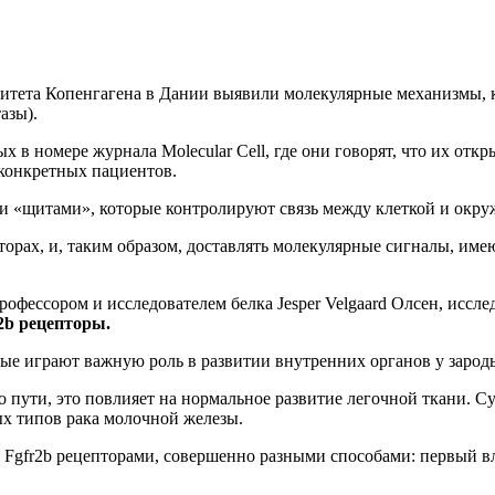
итета Копенгагена в Дании выявили молекулярные механизмы, к
азы).
 в номере журнала Molecular Cell, где они говорят, что их отк
 конкретных пациентов.
и «щитами», которые контролируют связь между клеткой и окр
пторах, и, таким образом, доставлять молекулярные сигналы, и
профессором и исследователем белка Jesper Velgaard Олсен, иссл
2b рецепторы.
рые играют важную роль в развитии внутренних органов у зароды
до пути, это повлияет на нормальное развитие легочной ткани. С
х типов рака молочной железы.
 Fgfr2b рецепторами, совершенно разными способами: первый вл