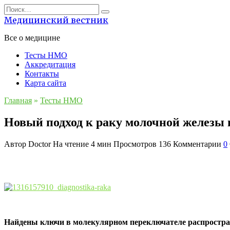
Перейти
Search
к
for:
Медицинский вестник
содержанию
Все о медицине
Тесты НМО
Аккредитация
Контакты
Карта сайта
Главная
»
Тесты НМО
Новый подход к раку молочной железы 
Автор
Doctor
На чтение
4 мин
Просмотров
136
Комментарии
0
Найдены ключи в молекулярном переключателе распростра