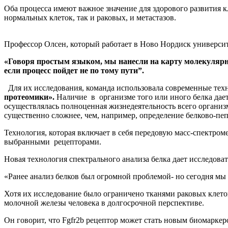
Оба процесса имеют важное значение для здорового развития кл
нормальных клеток, так и раковых, и метастазов.
Профессор Олсен, который работает в Ново Нордиск университ
«Говоря простым языком, мы нанесли на карту молекулярно
если процесс пойдет не по тому пути”.
Для их исследования, команда использовала современные тех
протеомики».
Наличие в организме того или иного белка дает 
осуществлялась полноценная жизнедеятельность всего органи
существенно сложнее, чем, например, определение белково-пе
Технология, которая включает в себя передовую масс-спектроме
выбранными рецепторами.
Новая технология спектрального анализа белка дает исследоват
«Ранее анализ белков был огромной проблемой- но сегодня мы 
Хотя их исследование было ограничено тканями раковых клето
молочной железы человека в долгосрочной перспективе.
Он говорит, что Fgfr2b рецептор может стать новым биомаркер