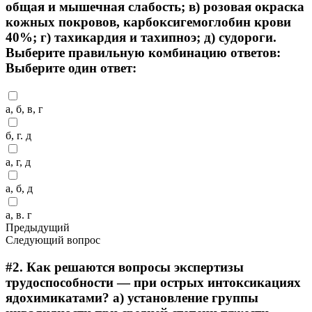
общая и мышечная слабость; в) розовая окраска
кожных покровов, карбоксигемоглобин крови
40%; г) тахикардия и тахипноэ; д) судороги.
Выберите правильную комбинацию ответов:
Выберите один ответ:
а, б, в, г
б, г. д
а, г, д
а, б, д
а, в. г
Предыдущий
Следующий вопрос
#2.
Как решаются вопросы экспертизы
трудоспособности — при острых интоксикациях
ядохимикатами? а) установление группы