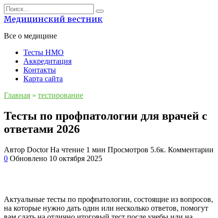
Перейти
Search
к
for:
Медицинский вестник
содержанию
Все о медицине
Тесты НМО
Аккредитация
Контакты
Карта сайта
Главная
»
тестирование
Тесты по профпатологии для врачей с
ответами 2026
Автор
Doctor
На чтение
1 мин
Просмотров
5.6к.
Комментарии
0
Обновлено
10 октября 2025
Актуальные тесты по профпатологии, состоящие из вопросов,
на которые нужно дать один или несколько ответов, помогут
вам сдать на отлично итоговый тест после учебы или на