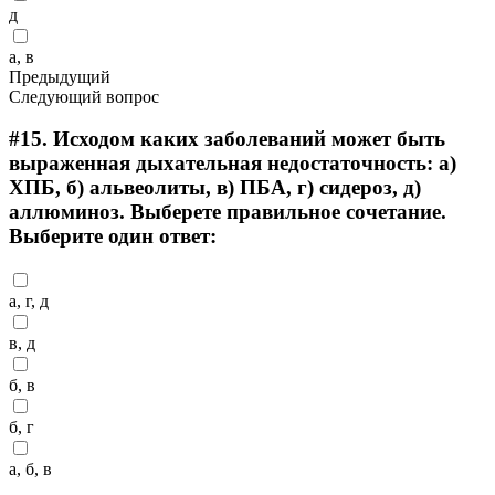
д
а, в
Предыдущий
Следующий вопрос
#15.
Исходом каких заболеваний может быть
выраженная дыхательная недостаточность: а)
ХПБ, б) альвеолиты, в) ПБА, г) сидероз, д)
аллюминоз. Выберете правильное сочетание.
Выберите один ответ:
а, г, д
в, д
б, в
б, г
а, б, в