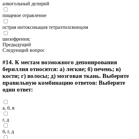
алкогольный делирий
пищевое отравление
острая интоксикация тетраэтилсвинцом
шизофрения;
Предыдущий
Следующий вопрос
#14.
К местам возможного депонирования
бериллия относятся: а) легкие; б) печень; в)
кости; г) волосы; д) мозговая ткань. Выберите
правильную комбинацию ответов: Выберите
один ответ:
а, б, в
г, д
б, г, д