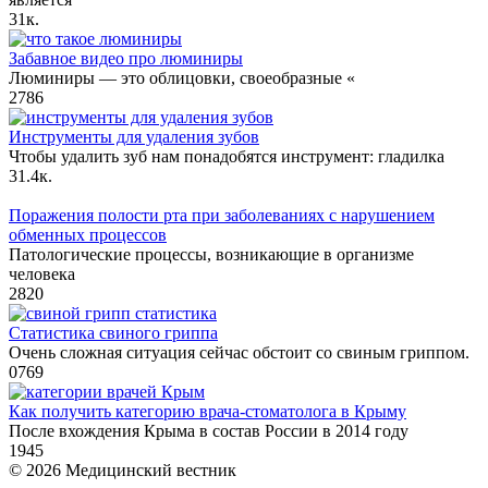
3
1к.
Забавное видео про люминиры
Люминиры — это облицовки, своеобразные «
2
786
Инструменты для удаления зубов
Чтобы удалить зуб нам понадобятся инструмент: гладилка
3
1.4к.
Поражения полости рта при заболеваниях с нарушением
обменных процессов
Патологические процессы, возникающие в организме
человека
2
820
Статистика свиного гриппа
Очень сложная ситуация сейчас обстоит со свиным гриппом.
0
769
Как получить категорию врача-стоматолога в Крыму
После вхождения Крыма в состав России в 2014 году
1
945
© 2026 Медицинский вестник